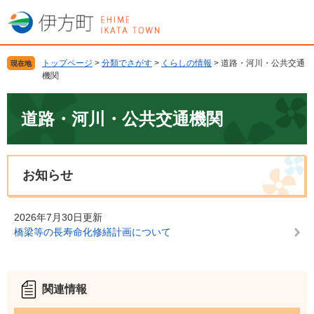
ペ
メ
ー
ニ
ジ
ュ
の
ー
トップページ
>
分類でさがす
>
くらしの情報
>
道路・河川・公共交通
現在地
先
を
機関
頭
飛
で
ば
本
す
し
文
道路・河川・公共交通機関
。
て
本
文
へ
お知らせ
2026年7月30日更新
橋梁等の長寿命化修繕計画について
関連情報